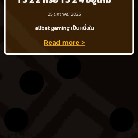
25 มกราคม 2025
allbet gaming เป็นหนึ่งใน
Read more >