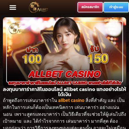
ลงทุนบาคาร่าคาสิโนออนไลน์ allbet casino แทงอย่างไรให้
ได้เงิน
ถ้าพูดถึงการเล่นบาคาร่าใน
allbet
casino
สิ่งที่สำคัญ และ เป็น
หลักในการเล่นก็ต้องเป็นเทคนิคการ
เล่นบาคาร่า
อย่างแน่น
นอน เพราะสูตรแทงบาคาร่า เป็นวิธีเดียวที่จะช่วยให้ผู้เล่นไปถึง
เป้าหมาย และ ได้กำไรจากการ
เล่นบาคาร่า
มากที่สุด ต้อง
บอกก่อนว่า การวิธีการลงทุนของแต่ละคนนั้น อาจจะไม่เหมือน