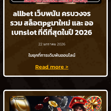
allbet เว็บพนัน ครบวงจร
รวม สล็อตpgมาใหม่ และ ออ
เบทslot ที่ดีที่สุดในปี 2026
22 มกราคม 2026
ในยุคที่การเดิมพันออนไลน์
Read more >