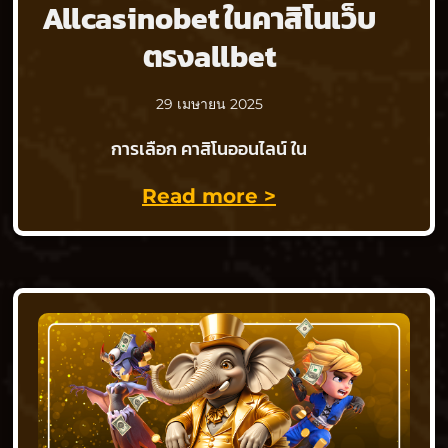
Allcasinobet ในคาสิโนเว็บ
ตรงallbet
29 เมษายน 2025
การเลือก คาสิโนออนไลน์ ใน
Read more >