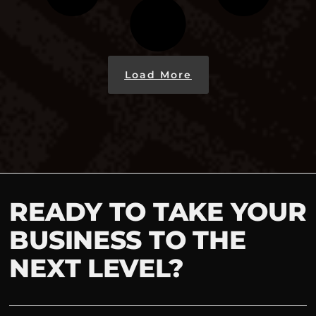
Load More
READY TO TAKE YOUR
BUSINESS TO THE
NEXT LEVEL?