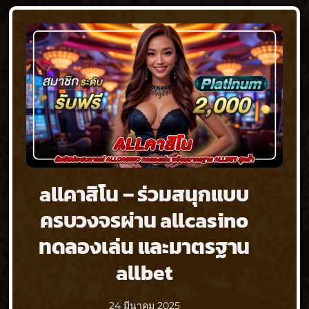
allคาสิโน – ร่วมสนุกแบบ
ครบวงจรผ่าน allcasino
ทดลองเล่น และมาตรฐาน
allbet
24 มีนาคม 2025