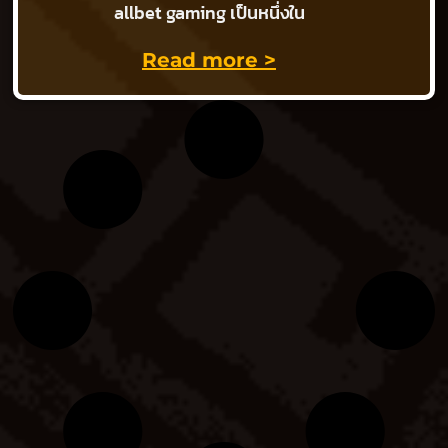
allbet gaming เป็นหนึ่งใน
Read more >