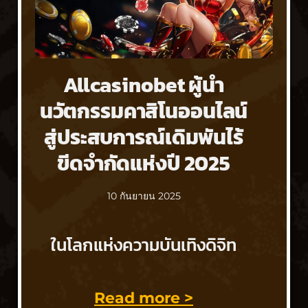
Allcasinobet ผู้นำ
นวัตกรรมคาสิโนออนไลน์
สู่ประสบการณ์เดิมพันไร้
ขีดจำกัดแห่งปี 2025
10 กันยายน 2025
ในโลกแห่งความบันเทิงดิจิท
Read more >