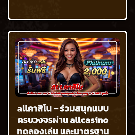
allคาสิโน – ร่วมสนุกแบบ
ครบวงจรผ่าน allcasino
ทดลองเล่น และมาตรฐาน