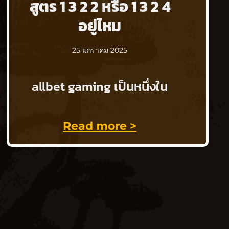
สูตร 1 3 2 2 หรือ 1 3 2 4
อยู่ไหม
25 มกราคม 2025
allbet gaming เป็นหนึ่งใน
Read more >