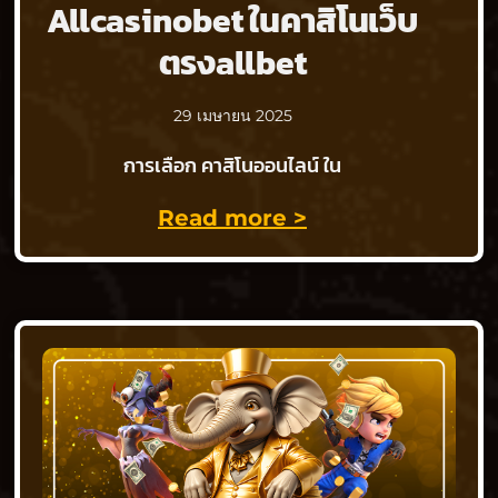
Allcasinobet ในคาสิโนเว็บ
ตรงallbet
29 เมษายน 2025
การเลือก คาสิโนออนไลน์ ใน
Read more >