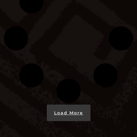
Load More