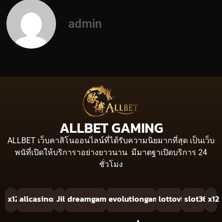
admin
ALLBET GAMING
ALLBET เว็บคาสิโนออนไลน์ที่ได้รับความนิยมากที่สุด เป็นเว็บ
พนัที่เปิดให้บริการาอย่างยาวนาน มีมาตฐาเปิดบริการ 24
ชั่วโมง
x12
allcasinox12
Jili
dreamgaming
evolutiongaming
lottovip
slot365
x12