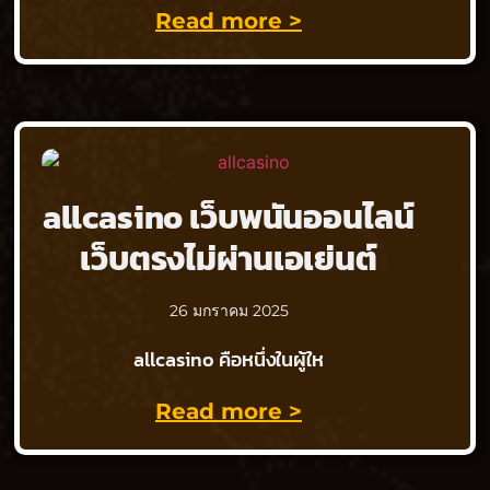
Read more >
allcasino เว็บพนันออนไลน์
เว็บตรงไม่ผ่านเอเย่นต์
26 มกราคม 2025
allcasino คือหนึ่งในผู้ให
Read more >