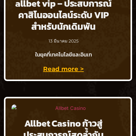
allbet vip – ประสบการณ์
คาสิโนออนไลน์ระดับ VIP
สำหรับนักเดิมพัน
13 มีนาคม 2025
ในยุคที่เทคโนโลยีและอินเท
Read more >
Allbet Casino ก้าวสู่
ประสบการณ์สุดล้ำกับ