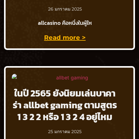
26 มกราคม 2025
allcasino คือหนึ่งในผู้ให
Read more >
ในปี 2565 ยังนิยมเล่นบาคา
ร่า allbet gaming ตามสูตร
1 3 2 2 หรือ 1 3 2 4 อยู่ไหม
25 มกราคม 2025