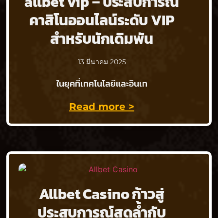
allbet vip – ประสบการณ์
คาสิโนออนไลน์ระดับ VIP
สำหรับนักเดิมพัน
13 มีนาคม 2025
ในยุคที่เทคโนโลยีและอินเท
Read more >
Allbet Casino ก้าวสู่
ประสบการณ์สุดล้ำกับ