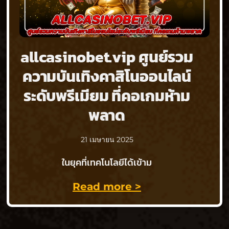
allcasinobet.vip ศูนย์รวม
ความบันเทิงคาสิโนออนไลน์
ระดับพรีเมียม ที่คอเกมห้าม
พลาด
21 เมษายน 2025
ในยุคที่เทคโนโลยีได้เข้าม
Read more >