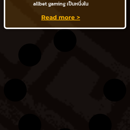
allbet gaming เป็นหนึ่งใน
Read more >