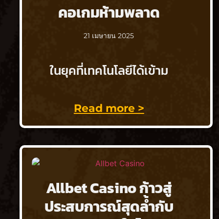
คอเกมห้ามพลาด
21 เมษายน 2025
ในยุคที่เทคโนโลยีได้เข้าม
Read more >
Allbet Casino ก้าวสู่
ประสบการณ์สุดล้ำกับ