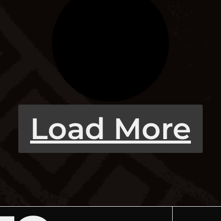
Load More