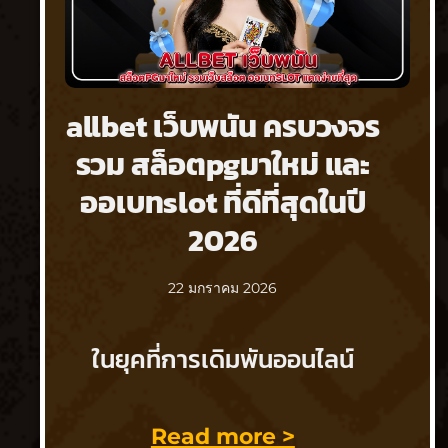
allbet เว็บพนัน ครบวงจร
รวม สล็อตpgมาใหม่ และ
ออเบทslot ที่ดีที่สุดในปี
2026
22 มกราคม 2026
ในยุคที่การเดิมพันออนไลน์
Read more >