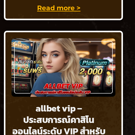
Read more >
allbet vip –
ประสบการณ์คาสิโน
ออนไลน์ระดับ VIP สำหรับ