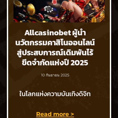
Allcasinobet ผู้นำ
นวัตกรรมคาสิโนออนไลน์
สู่ประสบการณ์เดิมพันไร้
ขีดจำกัดแห่งปี 2025
10 กันยายน 2025
ในโลกแห่งความบันเทิงดิจิท
Read more >