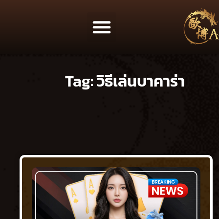
บทความ Allbet Casino
โปรโมชั่นคาสิโน
Tag: วิธีเล่นบาคาร่า