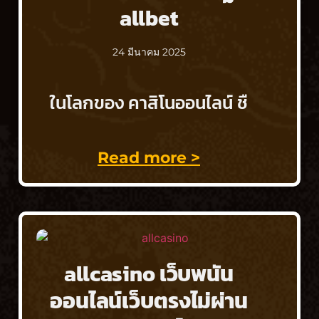
allbet
24 มีนาคม 2025
ในโลกของ คาสิโนออนไลน์ ชื
Read more >
allcasino เว็บพนัน
ออนไลน์เว็บตรงไม่ผ่าน