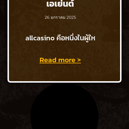
เอเย่นต์
26 มกราคม 2025
allcasino คือหนึ่งในผู้ให
Read more >