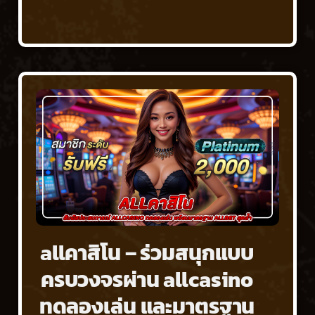
allคาสิโน – ร่วมสนุกแบบ
ครบวงจรผ่าน allcasino
ทดลองเล่น และมาตรฐาน