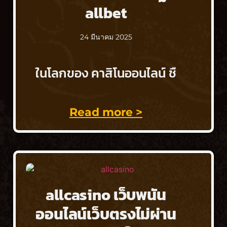
allbet
24 มีนาคม 2025
ในโลกของ คาสิโนออนไลน์ ชื
Read more >
allcasino เว็บพนัน
ออนไลน์เว็บตรงไม่ผ่าน