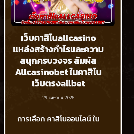
เว็บคาสิโนallcasino
แหล่งสร้างกำไรและความ
สนุกครบวงจร สัมผัส
Allcasinobet ในคาสิโน
เว็บตรงallbet
29 เมษายน 2025
การเลือก คาสิโนออนไลน์ ใน