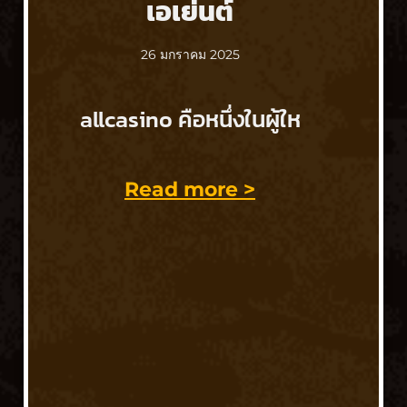
เอเย่นต์
26 มกราคม 2025
allcasino คือหนึ่งในผู้ให
Read more >