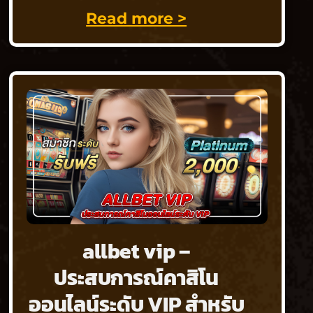
Read more >
allbet vip –
ประสบการณ์คาสิโน
ออนไลน์ระดับ VIP สำหรับ