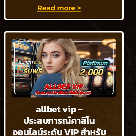
Read more >
allbet vip –
ประสบการณ์คาสิโน
ออนไลน์ระดับ VIP สำหรับ