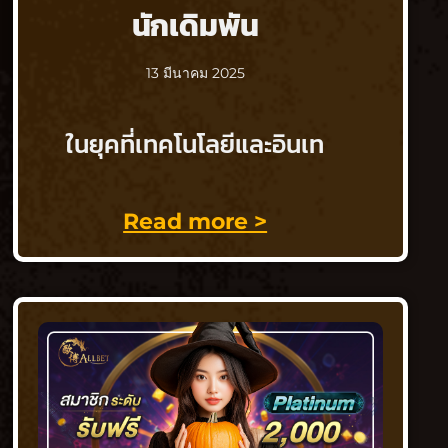
นักเดิมพัน
13 มีนาคม 2025
ในยุคที่เทคโนโลยีและอินเท
Read more >