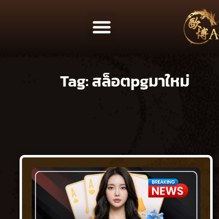
Tag: สล็อตpgมาใหม่