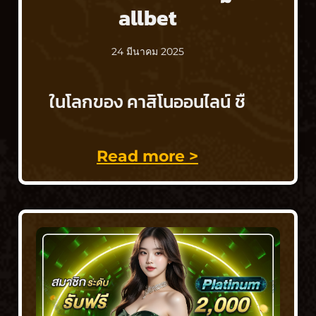
allbet
24 มีนาคม 2025
ในโลกของ คาสิโนออนไลน์ ชื
Read more >