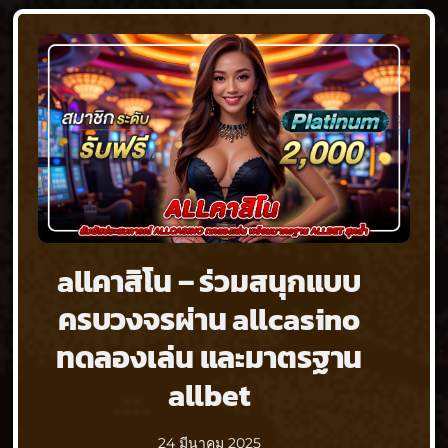
allคาสิโน – ร่วมสนุกแบบ
ครบวงจรผ่าน allcasino
ทดลองเล่น และมาตรฐาน
allbet
24 มีนาคม 2025