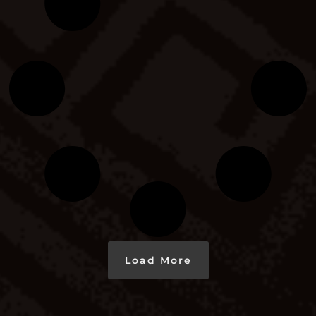
Load More