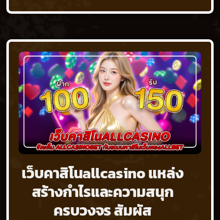
เว็บคาสิโนallcasino แหล่ง
สร้างกำไรและความสนุก
ครบวงจร สัมผัส