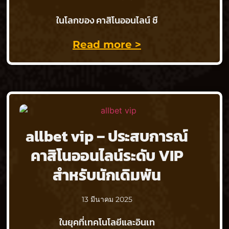
ในโลกของ คาสิโนออนไลน์ ชื
Read more >
allbet vip – ประสบการณ์
คาสิโนออนไลน์ระดับ VIP
สำหรับนักเดิมพัน
13 มีนาคม 2025
ในยุคที่เทคโนโลยีและอินเท