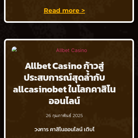
Read more >
Allbet Casino ก้าวสู่
ประสบการณ์สุดล้ำกับ
allcasinobet ในโลกคาสิโน
ออนไลน์
26 กุมภาพันธ์ 2025
วงการ คาสิโนออนไลน์ เติบโ