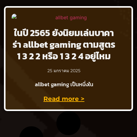
ในปี 2565 ยังนิยมเล่นบาคา
ร่า allbet gaming ตามสูตร
1 3 2 2 หรือ 1 3 2 4 อยู่ไหม
25 มกราคม 2025
allbet gaming เป็นหนึ่งใน
Read more >