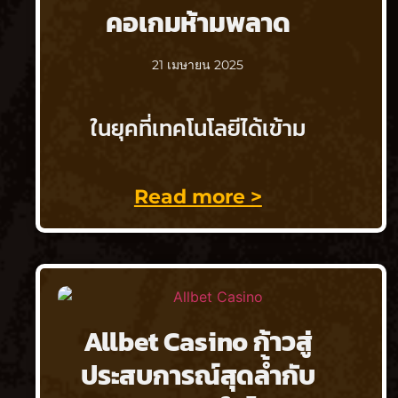
คอเกมห้ามพลาด
21 เมษายน 2025
ในยุคที่เทคโนโลยีได้เข้าม
Read more >
Allbet Casino ก้าวสู่
ประสบการณ์สุดล้ำกับ