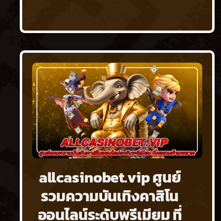
allcasinobet.vip ศูนย์
รวมความบันเทิงคาสิโน
ออนไลน์ระดับพรีเมียม ที่