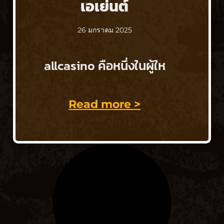
เอเย่นต์
26 มกราคม 2025
allcasino คือหนึ่งในผู้ให
Read more >