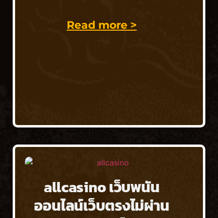
Read more >
allcasino เว็บพนัน
ออนไลน์เว็บตรงไม่ผ่าน