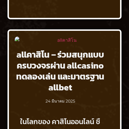
allคาสิโน – ร่วมสนุกแบบ
ครบวงจรผ่าน allcasino
ทดลองเล่น และมาตรฐาน
allbet
24 มีนาคม 2025
ในโลกของ คาสิโนออนไลน์ ชื