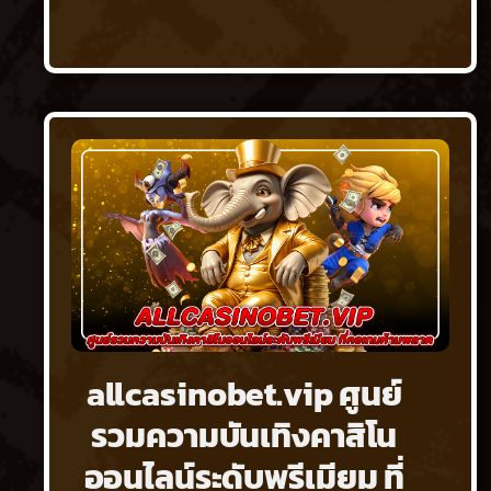
allcasinobet.vip ศูนย์
รวมความบันเทิงคาสิโน
ออนไลน์ระดับพรีเมียม ที่