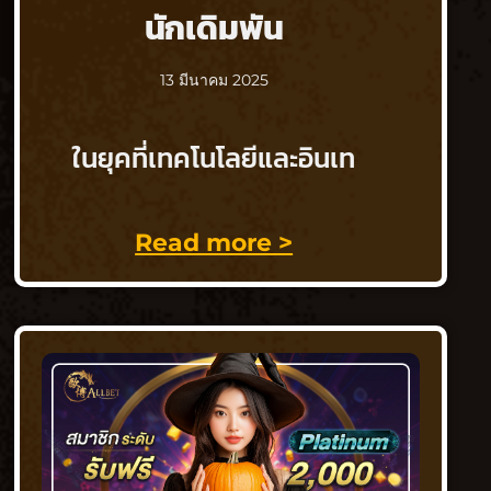
นักเดิมพัน
13 มีนาคม 2025
ในยุคที่เทคโนโลยีและอินเท
Read more >