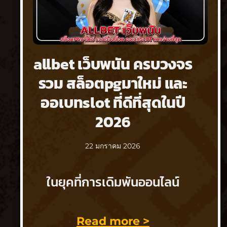
allbet เว็บพนัน ครบวงจร
รวม สล็อตpgมาใหม่ และ
ออเบทslot ที่ดีที่สุดในปี
2026
22 มกราคม 2026
ในยุคที่การเดิมพันออนไลน์
Read more >